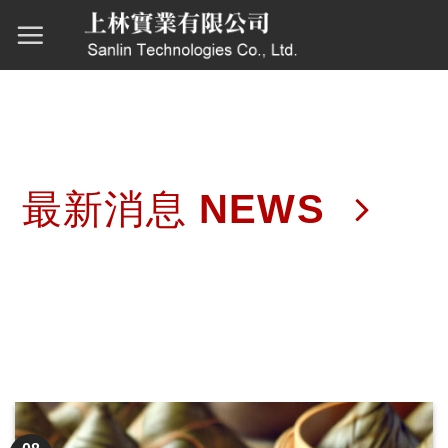
Skip
to
content
最新消息 NEWS