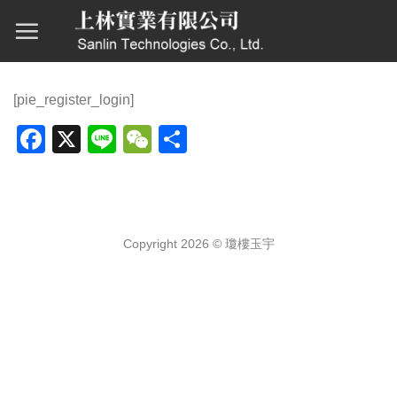
Skip
to
content
[pie_register_login]
Facebook
X
Line
WeChat
分
享
Copyright 2026 ©
瓊樓玉宇